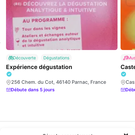
Découverte
Dégustations
Mus
Expérience dégustation
Cast
256 Chem. du Cot, 46140 Parnac, France
Cas
Débute dans 5 jours
Déb