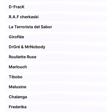
D-FracK
R.A.F cherkaski
La Terrorista del Sabor
Giroflée
DrGré & MrNobody
Rouliette Ruse
Marlouch
Tibobo
Melusine
Chalanga
Frederika