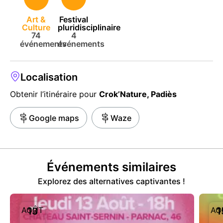
Art &
Festival
Culture
pluridisciplinaire
74
4
événements
événements
Localisation
Obtenir l’itinéraire pour
Crok’Nature, Padiès
Google maps
Waze
Événements similaires
Explorez des alternatives captivantes !
AOÛT
AO
13
1