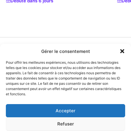
Débute dans 6 jours
Débu
Gérer le consentement
Explorer
Mentions légale
Instagram
Pour offrir les meilleures expériences, nous utilisons des technologies
Communauté
Politique de con
Facebook
telles que les cookies pour stocker et/ou accéder aux informations des
appareils. Le fait de consentir à ces technologies nous permettra de
Infos & Tarifs
C.G.U
traiter des données telles que le comportement de navigation ou les ID
uniques sur ce site. Le fait de ne pas consentir ou de retirer son
Politique Cooki
consentement peut avoir un effet négatif sur certaines caractéristiques
et fonctions.
Accepter
Kolivent ©2026 — Tous droits
Retourner en
réservés
haut
Refuser