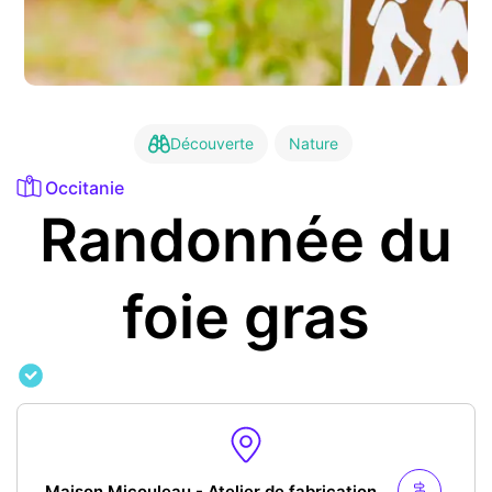
Découverte
Nature
Occitanie
Randonnée du
foie gras
Maison Micouleau - Atelier de fabrication, Avenue de Gascogne, 82500 Beaumont-de-Lomagne