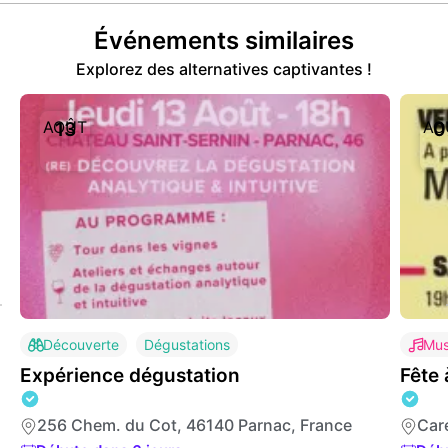
Événements similaires
Explorez des alternatives captivantes !
AOÛT
AO
13
0
Découverte
Dégustations
Mus
Expérience dégustation
Fête
256 Chem. du Cot, 46140 Parnac, France
Car